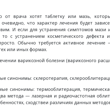
о от врача хотят таблетку или мазь, котор
 очевидно, что характер лечения будет завис
вим. И если для устранения симптомов мази 
 то с устранением косметического дефекта 
просто. Обычно требуется активное лечение –
тех или иных формах.
лечении варикозной болезни (варикозного рас
ые синонимы: склеротерапия, склерооблитерац
ые синонимы: термооблитерация, термическая
два метода — лазерная и радиочастотная облит
собенностях, сходствеи различиях данных метод