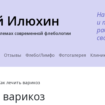
На
й Илюхин
и 
ра
блемах современной флебологии
св
Отзывы
Флебо/Лимфо
Фотогалерея
Клини
Как лечить варикоз
 варикоз