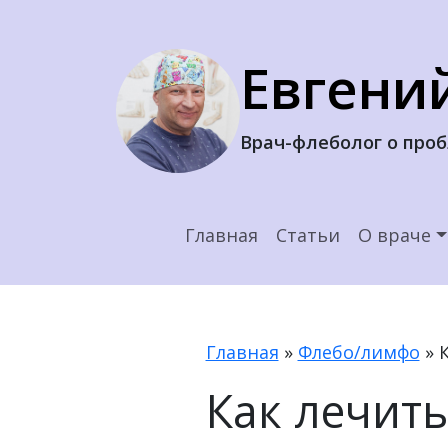
Евгени
Врач-флеболог о про
Главная
Статьи
О враче
Главная
»
Флебо/лимфо
»
Как лечить