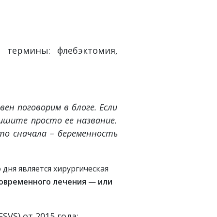
 термины: флебэктомия,
ен поговорим в блоге. Если
ишите просто ее название.
то сначала – беременность
дня является хирургическая
современного лечения
—
или
VS) от 2015 года: