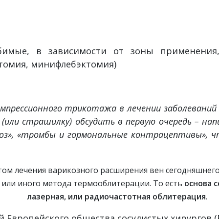
имые, в зависимости от зоны применения,
томия, минифлебэктомия)
омпрессионного трикотажа в лечении заболеваний в
(или страшилку) обсудить в первую очередь – нап
икоз», «тромбы и гормональные контрацептивы», ч
том лечения варикозного расширения вен сегодняшнего 
 или иного метода термооблитерации. То есть
основа 
лазерная, или радиочастотная облитерация
.
Европейского общества сосудистых хирургов (ES