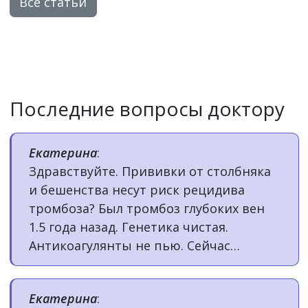
Все статьи
Последние вопросы доктору
Екатерина
:
Здравствуйте. Прививки от столбняка
и бешенства несут риск рецидива
тромбоза? Был тромбоз глубоких вен
1.5 года назад. Генетика чистая.
Антикоагулянты не пью. Сейчас
цапнула кошка. Сказали делать уколы.
Переживаю вдруг уколы вызовут
Екатерина
:
рецидив. Нужно ли делать