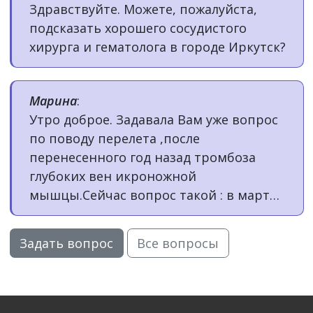
Здравствуйте. Можете, пожалуйста,
профилактику антикоагулянтами?
подсказать хорошего сосудистого
Ничего в травмпункте об этом не
хирурга и гематолога в городе Иркутск?
говорят.
Марина
:
Утро доброе. Задавала Вам уже вопрос
по поводу перелета ,после
перенесенного год назад тромбоза
глубоких вен икроножной
мышцы.Сейчас вопрос такой : в марте
этого года картина по УЗИ:
постромботические изменения(тяжи,
Задать вопрос
Все вопросы
тромбомассы до 10%),ксарелто
принимала пол года.Два дня назад
прилетела (было два перелета свыше 5
часов,все рекомендации в полете