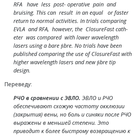
RFA have less post- operative pain and
bruising. This can result in an equal or faster
return to normal activities. In trials comparing
EVLA and RFA, however, the ClosureFast cath-
eter was compared with lower wavelength
lasers using a bare ﬁbre. No trials have been
published comparing the use of ClosureFast with
higher wavelength lasers and new ﬁbre tip
design.
Переведу:
РЧО в сравнении с ЭВЛО.
ЭВЛО и РЧО
обеспечивают схожую частоту окклюзии
(закрытия) вены, но боль и синяки после РЧО
выражены в меньшей степени. Это
приводит к более быстрому возвращению к