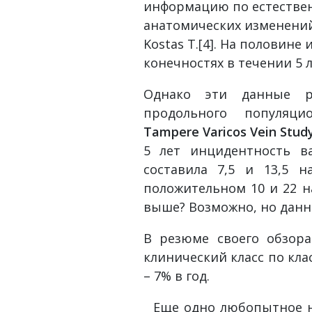
информацию по естестве
анатомических изменений
Kostas T.[4]. На половин
конечностях в течении 5 
Однако эти данные ра
продольного популяц
Ta
mpere Varicos Vein Stud
5 лет инцидентность в
составила 7,5 и 13,5 
положительном 10 и 22 н
выше? Возможно, но данн
В резюме своего обзора
клинический класс по кл
– 7% в год.
Еще одно любопытное на