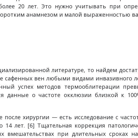
более 20 лет. Это нужно учитывать при опре
коротким анамнезом и малой выраженностью ва
циализированной литературе, то найдем доста
ние сафенных вен любыми видами инвазивного л
енный успех методов термооблитерации прев
ся данные о частоте окклюзии близкой к 100
е после хирургии — есть исследование с част
 14 лет. [6] Тщательная коррекция патологи
х вмешательствах при длительных сроках н