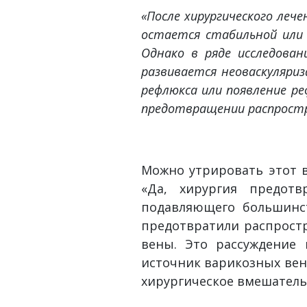
«После хирургического леч
остается стабильной или 
Однако в ряде исследован
развивается неоваскуляри
рефлюкса или появление ре
предотвращении распростр
Можно утрировать этот в
«Да, хирургия предот
подавляющего большинст
предотвратили распрост
вены. Это рассуждение 
источник варикозных вен
хирургическое вмешательс