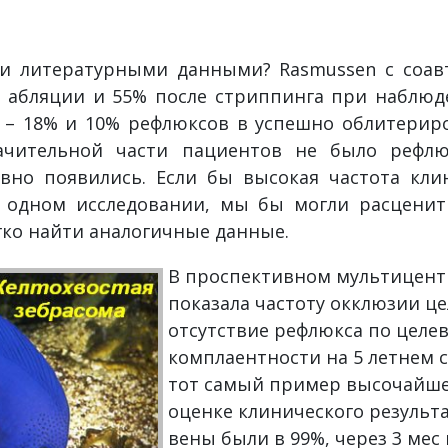
ми литературными данными? Rasmussen с соав
 абляции и 55% после стриппинга при наблюден
т – 18% и 10% рефлюксов в успешно облитерир
начительной части пациентов не было рефлю
вно появились. Если бы высокая частота клин
 одном исследовании, мы бы могли расценит
гко найти аналогичные данные.
В проспективном мультицент
показала частоту окклюзии це
отсутствие рефлюкса по целев
комплаентности на 5 летнем ср
тот самый пример высочайше
оценке клинического результ
вены были в 99%, через 3 мес 