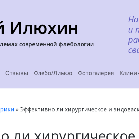
На
й Илюхин
и 
ра
блемах современной флебологии
св
Отзывы
Флебо/Лимфо
Фотогалерея
Клини
брики
»
Эффективно ли хирургическое и эндовас
о ли хирургическое