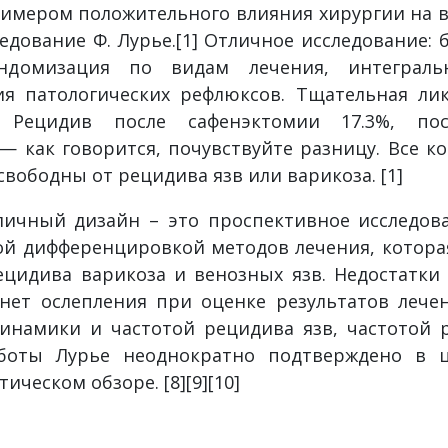
 Примером положительного влияния хирургии на 
ледование Ф. Лурье.[1] Отличное исследование:
андомизация по видам лечения, интеграл
ия патологических рефлюксов. Тщательная ли
. Рецидив после сафенэктомии 17.3%, пос
 — как говорится, почувствуйте разницу. Все к
вободны от рецидива язв или варикоза. [1]
личный дизайн – это проспективное исследов
ой дифференцировкой методов лечения, котора
цидива варикоза и венозных язв. Недостатки
нет ослепления при оценке результатов лече
инамики и частотой рецидива язв, частотой р
боты Лурье неоднократно подтверждено в 
ическом обзоре. [8][9][10]