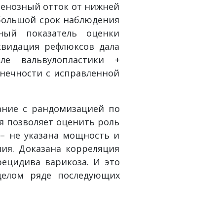
венозный отток от нижней
 большой срок наблюдения
ьный показатель оценки
квидация рефлюксов дала
ле вальвулопластики +
онечности с исправленной
ание с рандомизацией по
я позволяет оценить роль
 – не указана мощность и
ния. Доказана корреляция
ецидива варикоза. И это
целом ряде последующих