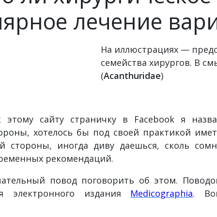
лярное лечение вари
На иллюстрациях — предс
семейства хирургов. В см
(
Acanthuridae
)
к этому сайту страничку в Facebook я наз
ороны, хотелось бы под своей практикой име
ой стороны, иногда диву даешься, сколь сомн
временных рекомендаций.
чательный повод поговорить об этом. Поводо
ля электронного издания
Medicographia
. Во