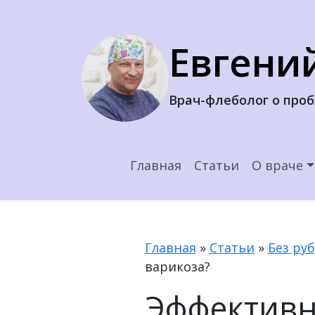
Евгени
Врач-флеболог о про
Главная
Статьи
О враче
Главная
»
Статьи
»
Без ру
варикоза?
Эффективн