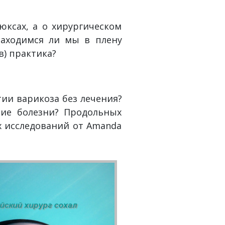
ксах, а о хирургическом
находимся ли мы в плену
в) практика?
тии варикоза без лечения?
тие болезни? Продольных
х исследований от Amanda