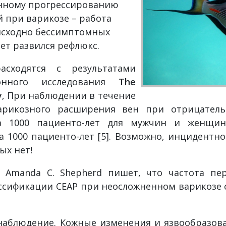
нному прогрессированию
 при варикозе – работа
е исходно бессимптомных
лет развился рефлюкс.
сходятся с результатами
ионного исследования
The
y
, При наблюдении в течение
арикозного расширения вен при отрицател
на 1000 пациенто-лет для мужчин и женщин
а 1000 пациенто-лет [5]. Возможно, инцидентн
ых нет!
 Amanda C. Shepherd пишет, что частота пе
ассификации CEAP при неосложненном варикозе 
блюдение. Кожные изменения и язвообразов